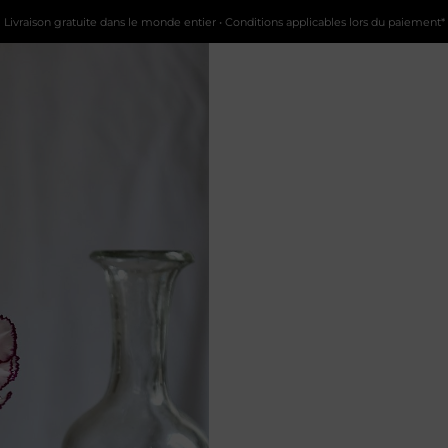
Livraison gratuite dans le monde entier • Conditions applicables lors du paiement*