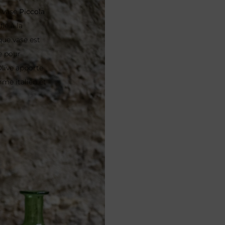
e vase
Piccola
lé à la
que vase est
te pour
Olive apporte
rme italien et