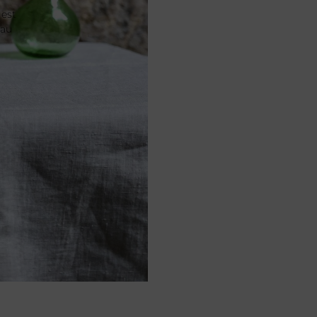
 est
 au