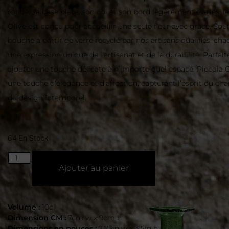
ronde, sa base plate, son col et son bord légèrement évasés, l
Olive
est conçu pour accueillir une seule fleur avec grâce. Souff
bouche à partir de verre recyclé par nos artisans qualifiés, cha
une expression unique de l’artisanat et de la durabilité. Parfai
ajouter une touche délicate à n’importe quel espace, Piccola 
une touche d’élégance et d’affection, capturant l’esprit du cha
du design intemporel.
64 En Stock
Ajouter au panier
Volume :
10cl
Dimension CM :
7cm w x 9cm h
Dimensions en pouces :
2.75in w x 3.5in h