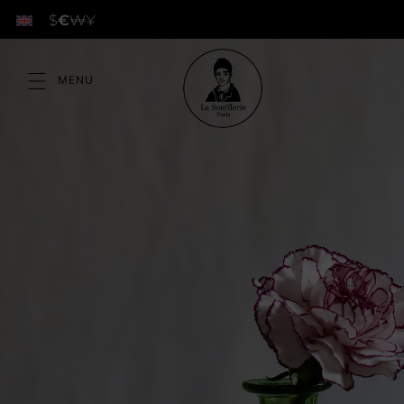
$
€
₩
¥