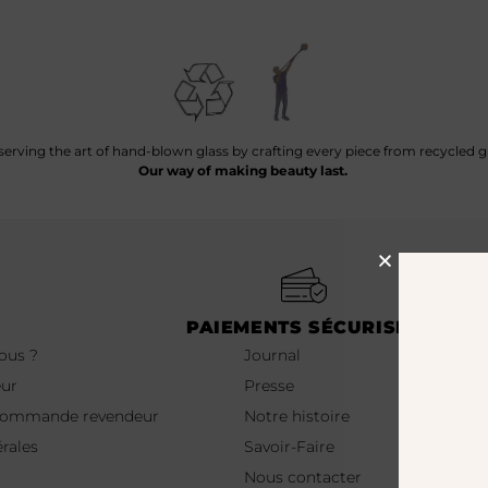
serving the art of hand-blown glass by crafting every piece from recycled gl
Our way of making beauty last.
PAIEMENTS SÉCURISÉS
nous ?
Journal
eur
Presse
 commande revendeur
Notre histoire
rales
Savoir-Faire
Nous contacter