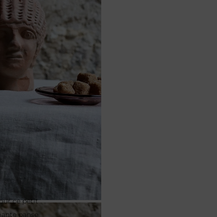
pour ce petit
mante panse