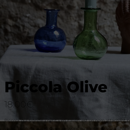
Piccola Olive
18.00
€
Piccola, qui signifie « petit » en italien, est un nom attachant 
vase à boutons que nous ne pouvons qu’adorer. Avec sa char