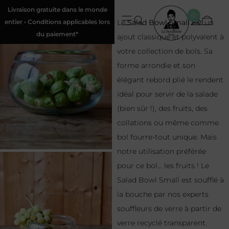
Livraison gratuite dans le monde
0
entier • Conditions applicables lors
Le
Salad Bowl Small
est un
du paiement*
ajout classique et polyvalent à
votre collection de bols. Sa
forme arrondie et son
élégant rebord plié le rendent
idéal pour servir de la salade
(bien sûr !), des fruits, des
collations ou même comme
bol fourre-tout unique. Mais
notre utilisation préférée
pour ce bol… les fruits ! Le
Salad Bowl Small est soufflé à
la bouche par nos experts
souffleurs de verre à partir de
verre recyclé transparent.