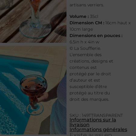
artisans verriers.
Volume :
35cl
Dimension CM :
16cm haut x
10cm large
Dimensions en pouces :
6.5in h x 4in w
© La Soufflerie.
L’ensemble des
créations, designs et
contenus est
protégé par le droit
d’auteur et est
susceptible d’être
protégé au titre du
droit des marques.
SKU : 149TTRANSPARENT
Informations sur la
livraison
Informations générales
Existe aussi en...