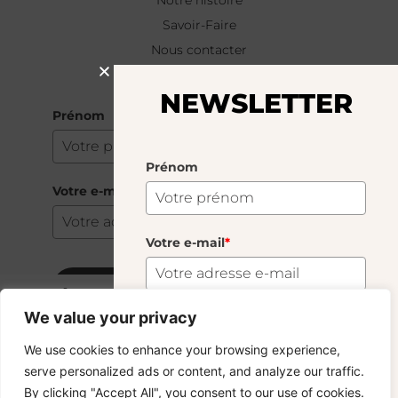
Notre histoire
Savoir-Faire
Nous contacter
NEWSLETTER
NEWSLETTER
Prénom
Prénom
Votre e-mail
*
Votre e-mail
*
S'abonner
Vase Tête Turquoise
34.17
€
We value your privacy
734 En Stock
S'abonner
We use cookies to enhance your browsing experience,
Copyright © 2024 – © La Soufflerie.
serve personalized ads or content, and analyze our traffic.
Toutes les créations, tous les designs et tous les contenus sont
Vous voulez rester informé ? Inscrivez-vous
By clicking "Accept All", you consent to our use of cookies.