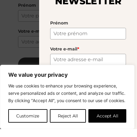
NEWSLETTER
Prénom
Prénom
Votre e-mail
*
Votre e-mail
*
S'abonner
We value your privacy
S'abonner
We use cookies to enhance your browsing experience,
Copyright © 2024 – © La Soufflerie.
serve personalized ads or content, and analyze our traffic.
Toutes les créations, tous les designs et tous les contenus sont
Vous voulez rester informé ? Inscrivez-vous
By clicking "Accept All", you consent to our use of cookies.
protégés par le droit d’auteur et le droit des marques.
à notre newsletter et profitez de la livraison
Photos non contractuelles.
gratuite sur vos achats !
Customize
Reject All
Accept All