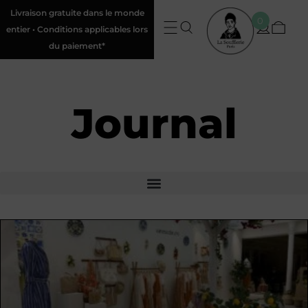
Livraison gratuite dans le monde
0
entier • Conditions applicables lors
du paiement*
Journal