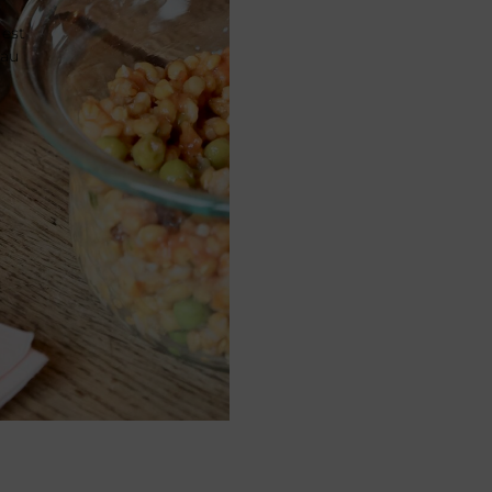
 est
 au