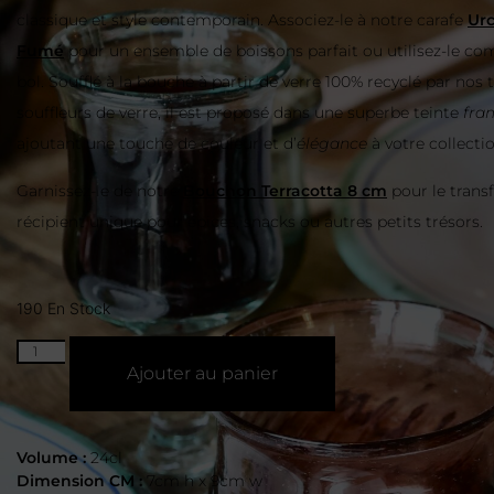
classique et style contemporain. Associez-le à notre carafe
Urc
Fumé
pour un ensemble de boissons parfait ou utilisez-le c
bol. Soufflé à la bouche à partir de verre 100% recyclé par nos
souffleurs de verre, il est proposé dans une superbe teinte
fra
ajoutant une touche de couleur et d’
élégance
à votre collectio
Garnissez-le de notre
Bouchon Terracotta 8 cm
pour le trans
récipient unique pour épices, snacks ou autres petits trésors.
190 En Stock
Ajouter au panier
Volume :
24cl
Dimension CM :
7cm h x 9cm w