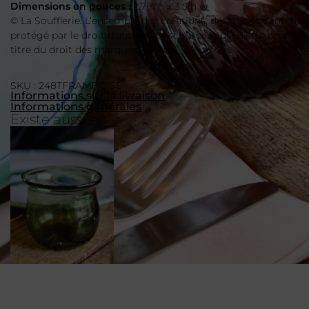
Dimensions en pouces :
2.7in h x 3.5in w
© La Soufflerie. L’ensemble des créations, designs et contenus
protégé par le droit d’auteur et est susceptible d’être protégé
titre du droit des marques.
SKU : 248TFRAMBOISE
Informations sur la livraison
Informations générales
Existe aussi en...