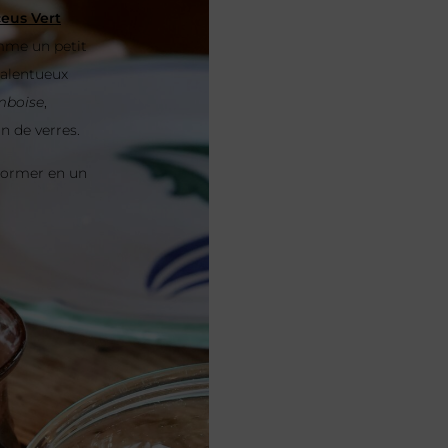
eus Vert
omme un petit
 talentueux
mboise
,
n de verres.
former en un