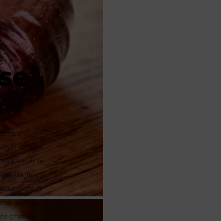
se
 temps
lisés sous le
pour servir le
poque, le vin
cieusement
ondi avec une
ntre charme