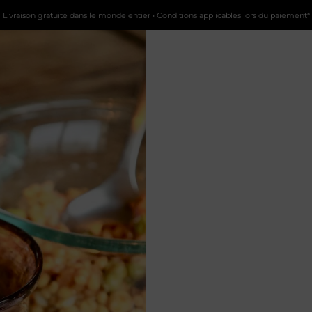
Livraison gratuite dans le monde entier • Conditions applicables lors du paiement*