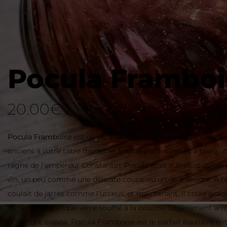
Pocula Framboi
20.00
€
Pocula Framboise
est un récipient qui apporte l’élégance des
anciens à votre table moderne. Inspiré par les verres à boire uti
règne de l’empereur Constantin, Pocula était autrefois utilisé 
vin, un peu comme une délicate coupe ou un dé à coudre. À l’é
coulait de jarres comme l’urceus, et maintenant, il coule gra
dans ce magnifique verre soufflé à la bouche. Légèrement arr
ouverture évasée, Pocula Framboise est le parfait équilibre e