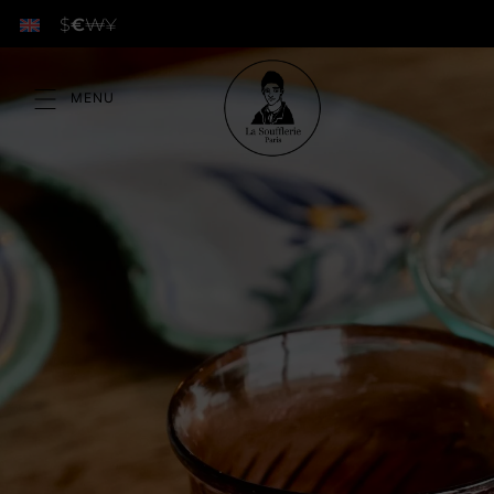
$
€
₩
¥