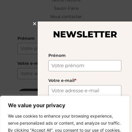
Notre histoire
Savoir-Faire
Nous contacter
NEWSLETTER
NEWSLETTER
Prénom
Prénom
Votre e-mail
*
Votre e-mail
*
S'abonner
Vase Tête Lang
41.00
€
We value your privacy
37 En Stock
S'abonner
We use cookies to enhance your browsing experience,
Copyright © 2024 – © La Soufflerie.
serve personalized ads or content, and analyze our traffic.
Toutes les créations, tous les designs et tous les contenus sont
Vous voulez rester informé ? Inscrivez-vous
By clicking "Accept All", you consent to our use of cookies.