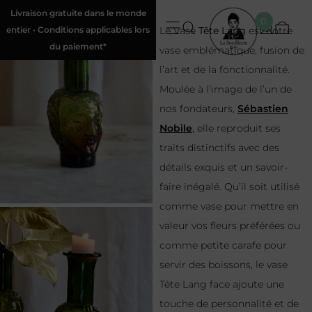
Livraison gratuite dans le monde
0
entier • Conditions applicables lors
Le Vase
Tête Lang
est notre
du paiement*
vase emblématique, fusion de
l’art et de la fonctionnalité.
Moulée à l’image de l’un de
nos fondateurs,
Sébastien
Nobile
, elle reproduit ses
traits distinctifs avec des
détails exquis et un savoir-
faire inégalé. Qu’il soit utilisé
comme vase pour mettre en
valeur vos fleurs préférées ou
comme petite carafe pour
servir des boissons, le vase
Tête Lang face ajoute une
touche de personnalité et de