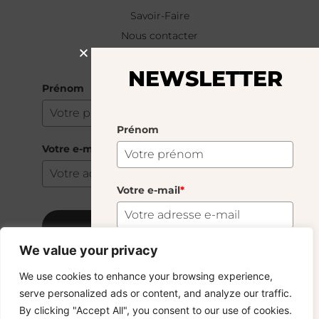
Savoir-Faire
Nous contacter
NEWSLETTER
NEWSLETTER
Prénom
Prénom
Votre e-mail
*
Votre e-mail
*
S'abonner
We value your privacy
S'abonner
We use cookies to enhance your browsing experience,
Copyright © 2024 – © La Soufflerie.
serve personalized ads or content, and analyze our traffic.
Toutes les créations, tous les designs et tous les contenus sont
Vous voulez rester informé ? Inscrivez-vous
By clicking "Accept All", you consent to our use of cookies.
protégés par le droit d’auteur et le droit des marques.