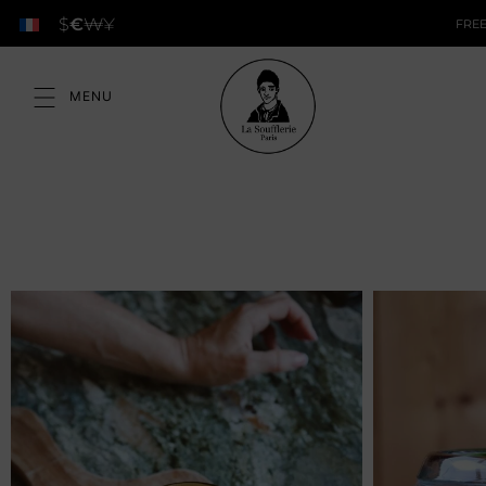
$
€
₩
¥
FREE