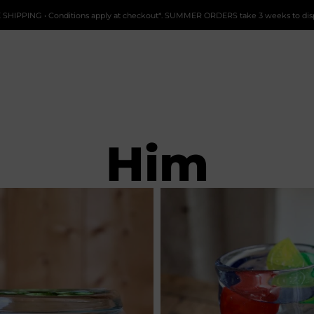
 SHIPPING • Conditions apply at checkout*. SUMMER ORDERS take 3 weeks to dis
Him