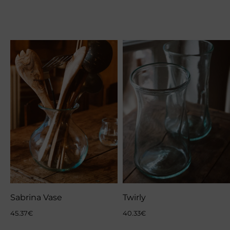
Sabrina Vase
Twirly
45.37
€
40.33
€