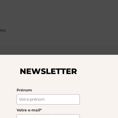
ass.
NEWSLETTER
CLICK & COLLECT
NEWSLETTER
Prénom
Prénom
Votre e-mail
*
Votre e-mail
*