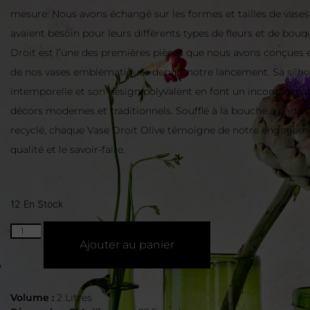
mesure. Nous avons échangé sur les formes et tailles de vases 
avaient besoin pour leurs différents types de fleurs et de bouq
Droit est l’une des premières pièces que nous avons conçues e
de nos vases emblématiques depuis notre lancement. Sa silh
intemporelle et son design polyvalent en font un incontournab
décors modernes et traditionnels. Soufflé à la bouche à partir 
recyclé, chaque Vase Droit Olive témoigne de notre engageme
qualité et le savoir-faire.
12 En Stock
Ajouter au panier
Volume :
2 Litres