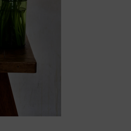
 est
 au