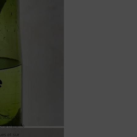
e
à vos gros
ns travaillé
ues et sur