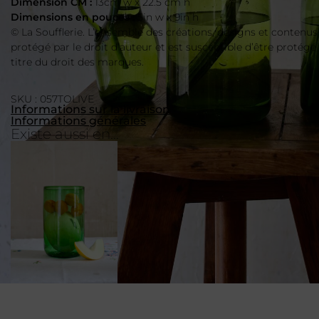
Dimension CM :
13cm w x 22.5 cm h
Dimensions en pouces :
5in w x 9in h
© La Soufflerie. L’ensemble des créations, designs et contenus
protégé par le droit d’auteur et est susceptible d’être protégé
titre du droit des marques.
SKU : 057TOLIVE
Informations sur la livraison
Informations générales
Existe aussi en...