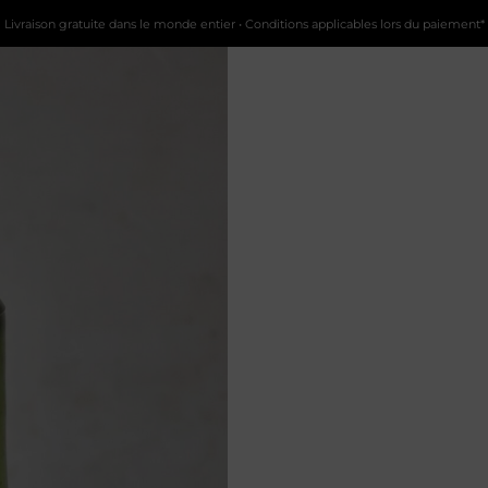
Livraison gratuite dans le monde entier • Conditions applicables lors du paiement*