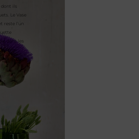
dont ils
uets. Le Vase
t reste l’un
ouette
le dans les
de verre
nt envers la