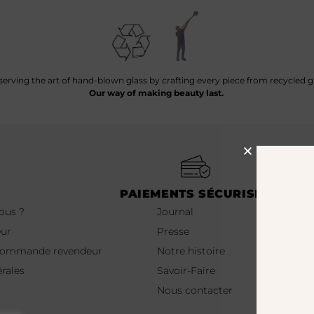
serving the art of hand-blown glass by crafting every piece from recycled gl
Our way of making beauty last.
PAIEMENTS SÉCURISÉS
nous ?
Journal
eur
Presse
 commande revendeur
Notre histoire
rales
Savoir-Faire
Nous contacter