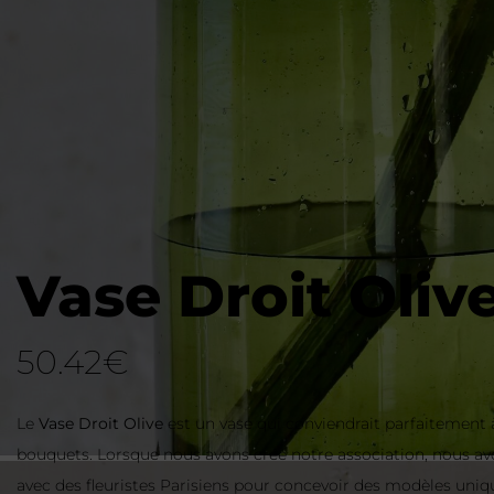
Vase Droit Oliv
50.42
€
Le
Vase Droit Olive
est un vase qui conviendrait parfaitement 
bouquets. Lorsque nous avons créé notre association, nous avo
avec des fleuristes Parisiens pour concevoir des modèles uniq