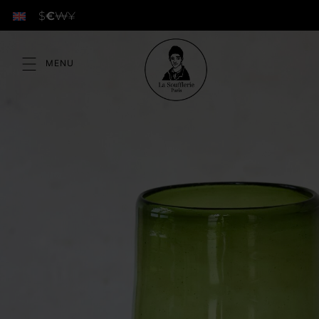
$
€
₩
¥