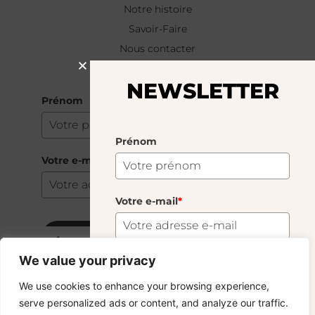
Notre histoire
Savoir-Faire
Nous contacter
NEWSLETTER
NEWSLETTER
Prénom
Prénom
Votre e-mail
*
Votre e-mail
*
S'abonner
Bougeoir Maggiore
30.00
€
We value your privacy
9 En Stock
S'abonner
We use cookies to enhance your browsing experience,
Copyright © 2024 – © La Soufflerie.
serve personalized ads or content, and analyze our traffic.
Toutes les créations, tous les designs et tous les contenus sont