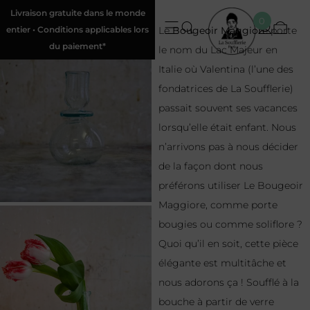
Livraison gratuite dans le monde
0
entier • Conditions applicables lors
Le
Bougeoir Maggiore
porte
du paiement*
le nom du Lac Majeur en
Italie où Valentina (l’une des
fondatrices de La Soufflerie)
passait souvent ses vacances
lorsqu’elle était enfant. Nous
n’arrivons pas à nous décider
de la façon dont nous
préférons utiliser Le Bougeoir
Maggiore, comme porte
bougies ou comme soliflore ?
Quoi qu’il en soit, cette pièce
élégante est multitâche et
nous adorons ça ! Soufflé à la
bouche à partir de verre