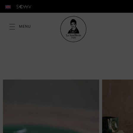
$
€
₩
¥