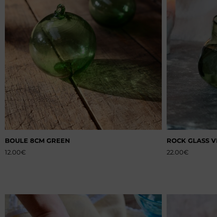
BOULE 8CM GREEN
ROCK GLASS V
12.00
€
22.00
€