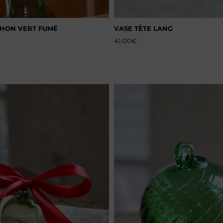
HON VERT FUMÉ
VASE TÊTE LANG
41.00
€