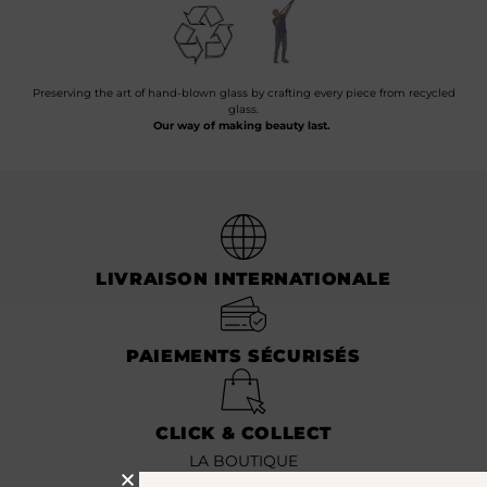
Preserving the art of hand-blown glass by crafting every piece from recycled
glass.
Our way of making beauty last.
LIVRAISON INTERNATIONALE
PAIEMENTS SÉCURISÉS
CLICK & COLLECT
LA BOUTIQUE