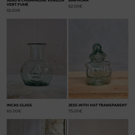
SEAU À CHAMPAGNE VENEZIA
AMPHORA
VERT FUMÉ
62.00
€
55.00
€
INCAS GLASS
JESS WITH HAT TRANSPARENT
60.00
€
75.00
€