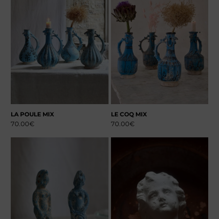
LA POULE MIX
LE COQ MIX
70.00
€
70.00
€