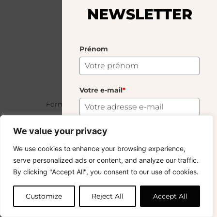
7 rue de l’Odéon
NEWSLETTER
75006 Paris
Lundi – Samedi 11h – 19h
Dimanche 12h – 18h
Prénom
+33 (0)1 83 92 99 49
Travailler avec nous ?
Votre e-mail
*
Devenir revendeur
Formulaire de commande revendeur
Conditions générales
We value your privacy
CGV revendeurs
S'abonner
FAQ & Retours
We use cookies to enhance your browsing experience,
serve personalized ads or content, and analyze our traffic.
Journal
Vous voulez rester informé ? Inscrivez-vous
By clicking "Accept All", you consent to our use of cookies.
Presse
à notre newsletter et profitez de la livraison
gratuite sur vos achats !
Notre histoire
Customize
Reject All
Accept All
Savoir-Faire