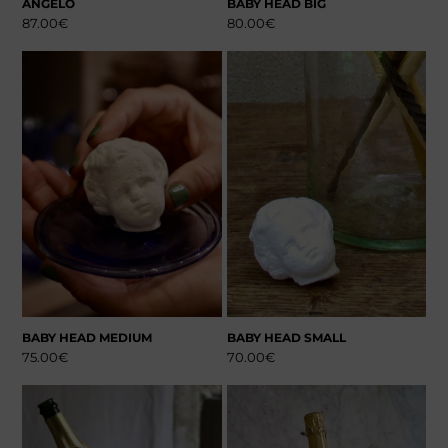
ANGELO
BABY HEAD BIG
87.00
€
80.00
€
BABY HEAD MEDIUM
BABY HEAD SMALL
75.00
€
70.00
€