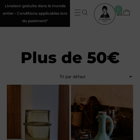
Livraison gratuite dans le monde
0
entier • Conditions applicables lors
du paiement*
Plus de 50€